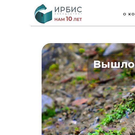
О К
Вышло