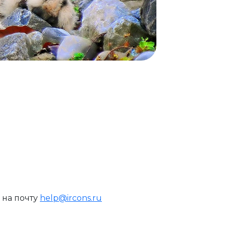
 на почту
help@ircons.ru